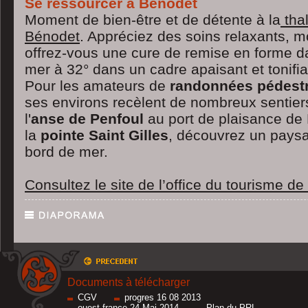
Se ressourcer à Bénodet
Moment de bien-être et de détente à la
tha
Bénodet
. Appréciez des soins relaxants,
offrez-vous une cure de remise en forme d
mer à 32° dans un cadre apaisant et tonifia
Pour les amateurs de
randonnées pédestr
ses environs recèlent de nombreux sentiers
l'
anse de Penfoul
au port de plaisance de
la
pointe Saint Gilles
, découvrez un paysa
bord de mer.
Consultez le site de l’office du tourisme d
Documents à télécharger
CGV
progres 16 08 2013
ouest france 24 Mai 2014
Plan du PRL