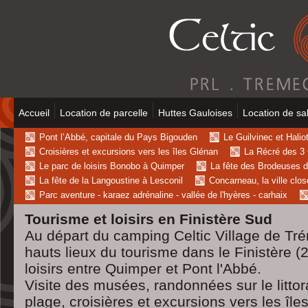
Accueil
Location de parcelle
Huttes Gauloises
Location de sal
Pont l’Abbé, capitale du Pays Bigouden
Le Guilvinec et Haliot
Croisières et excursions vers les îles Glénan
La Récré des 3 C
Le parc de loisirs Bonobo à Quimper
La fête des Brodeuses d
La fête de la Langoustine à Lesconil
Concarneau, la ville clo
Parc aventure - karaez adrénaline - vallée de l'hyères - carhaix
Tourisme et loisirs en Finistère Sud
Au départ du camping Celtic Village de Tr
hauts lieux du tourisme dans le Finistère (2
loisirs entre Quimper et Pont l'Abbé.
Visite des musées, randonnées sur le littora
plage, croisières et excursions vers les îles