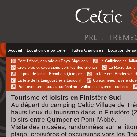
Accueil
Location de parcelle
Huttes Gauloises
Location de sal
Pont l’Abbé, capitale du Pays Bigouden
Le Guilvinec et Haliot
Croisières et excursions vers les îles Glénan
La Récré des 3 C
Le parc de loisirs Bonobo à Quimper
La fête des Brodeuses d
La fête de la Langoustine à Lesconil
Concarneau, la ville clo
Parc aventure - karaez adrénaline - vallée de l'hyères - carhaix
Tourisme et loisirs en Finistère Sud
Au départ du camping Celtic Village de Tr
hauts lieux du tourisme dans le Finistère (2
loisirs entre Quimper et Pont l'Abbé.
Visite des musées, randonnées sur le littora
plage, croisières et excursions vers les îles