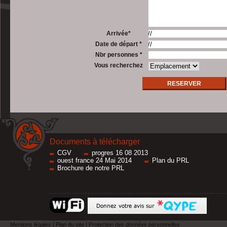
Arrivée*
Date de départ *
Nbr personnes *
Vous recherchez
RESERVER
Documents à télécharger
CGV
progres 16 08 2013
ouest france 24 Mai 2014
Plan du PRL
Brochure de notre PRL
Mentions légales
|
Plan du site
|
Protection des données personnelles