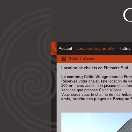
Accueil
Location de parcelle
Huttes
Chalet 7 places
Location de chalets en Finistère Sud
Le camping Celtic Village dans le Fini
Réservez votre chalet, une location de v
300 m²
, avec accès à la
piscine chauffée
services que propose Celtic Village.
Vous serez sous le charme de nos
héber
amis, proche des plages de Bretagne 